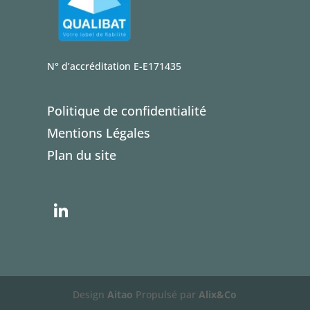
N° d’accréditation E-E171435
Politique de confidentialité
Mentions Légales
Plan du site
Li
n
k
e
dI
Design
Aitao
Propulsé par
Alix&Co